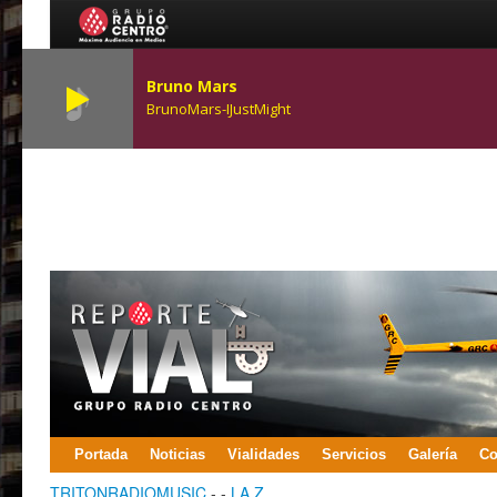
Bruno Mars
BrunoMars-IJustMight
Portada
Noticias
Vialidades
Servicios
Galería
Co
TRITONRADIOMUSIC
- -
LA Z