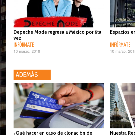
Depeche Mode regresa a México por 6ta
Espacios e
vez
INFÓRMATE
INFÓRMATE
10 marzo, 2018
10 marzo, 201
ADEMÁS
¿Qué hacer en caso de clonación de
Nuestra Red