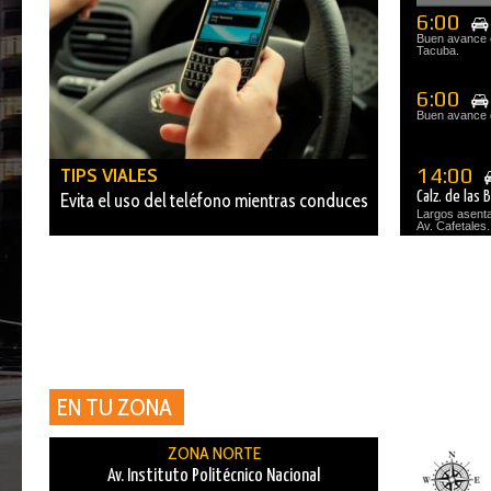
6:00
Buen avance 
Tacuba.
6:00
Buen avance 
TIPS VIALES
14:00
Calz. de las
Evita el uso del teléfono mientras conduces
Largos asentam
Av. Cafetales.
EN TU ZONA
ZONA NORTE
Av. Instituto Politécnico Nacional