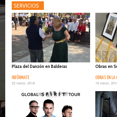
SERVICIOS
Plaza del Danzón en Balderas
Obras en Su
INFÓRMATE
OBRAS EN LA
22 marzo, 2018
19 marzo, 201