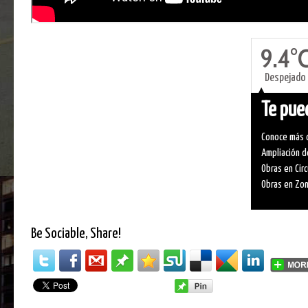
9.4°
Despejado
Te pued
Conoce más d
Ampliación d
Obras en Circ
Obras en Zo
Be Sociable, Share!