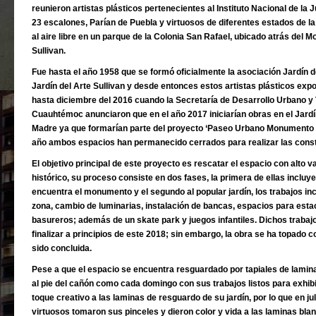
reunieron artistas plásticos pertenecientes al Instituto Nacional de la
23 escalones, Parían de Puebla y virtuosos de diferentes estados de la
al aire libre en un parque de la Colonia San Rafael, ubicado atrás del
Sullivan.
Fue hasta el año 1958 que se formó oficialmente la asociación Jardín d
Jardín del Arte Sullivan y desde entonces estos artistas plásticos ex
hasta diciembre del 2016 cuando la Secretaría de Desarrollo Urbano y 
Cuauhtémoc anunciaron que en el año 2017 iniciarían obras en el Jardí
Madre ya que formarían parte del proyecto ‘Paseo Urbano Monumento 
año ambos espacios han permanecido cerrados para realizar las cons
El objetivo principal de este proyecto es rescatar el espacio con alto va
histórico, su proceso consiste en dos fases, la primera de ellas incluy
encuentra el monumento y el segundo al popular jardín, los trabajos in
zona, cambio de luminarias, instalación de bancas, espacios para esta
basureros; además de un skate park y juegos infantiles. Dichos trab
finalizar a principios de este 2018; sin embargo, la obra se ha topado c
sido concluida.
Pese a que el espacio se encuentra resguardado por tapiales de lamina
al pie del cañón como cada domingo con sus trabajos listos para exhibi
toque creativo a las laminas de resguardo de su jardín, por lo que en j
virtuosos tomaron sus pinceles y dieron color y vida a las laminas blan