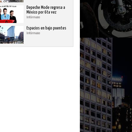
Depeche Mode regresa a
México por 6ta vez
Infórmate
Espacios en bajo puentes
Infórmate