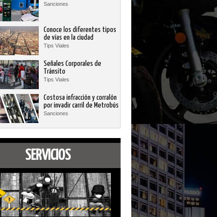
Sanciones
Conoce los diferentes tipos
de vías en la ciudad
Tips Viales
Señales Corporales de
Tránsito
Tips Viales
Costosa infracción y corralón
por invadir carril de Metrobús
Sanciones
SERVICIOS