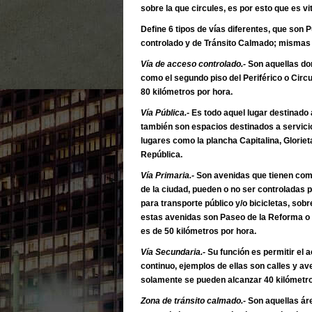
sobre la que circules, es por esto que es v
Define 6 tipos de vías diferentes, que son 
controlado y de Tránsito Calmado; mismas 
Vía de acceso controlado.-
Son aquellas don
como el segundo piso del Periférico o Circ
80 kilómetros por hora.
Vía Pública.-
Es todo aquel lugar destinado 
también son espacios destinados a servicios
lugares como la plancha Capitalina, Glorieta
República.
Vía Primaria.-
Son avenidas que tienen como f
de la ciudad, pueden o no ser controladas
para transporte público y/o bicicletas, sob
estas avenidas son Paseo de la Reforma o 
es de 50 kilómetros por hora.
Vía Secundaria.-
Su función es permitir el a
continuo, ejemplos de ellas son calles y av
solamente se pueden alcanzar 40 kilómetr
Zona de tránsito calmado.-
Son aquellas áre