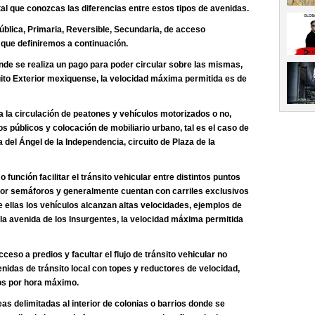
ital que conozcas las diferencias entre estos tipos de avenidas.
Pública, Primaria, Reversible, Secundaria, de acceso
que definiremos a continuación.
de se realiza un pago para poder circular sobre las mismas,
uito Exterior mexiquense, la velocidad máxima permitida es de
a la circulación de peatones y vehículos motorizados o no,
 públicos y colocación de mobiliario urbano, tal es el caso de
 del Ángel de la Independencia, circuito de Plaza de la
unción facilitar el tránsito vehicular entre distintos puntos
 por semáforos y generalmente cuentan con carriles exclusivos
re ellas los vehículos alcanzan altas velocidades, ejemplos de
la avenida de los Insurgentes, la velocidad máxima permitida
cceso a predios y facultar el flujo de tránsito vehicular no
enidas de tránsito local con topes y reductores de velocidad,
os por hora máximo.
as delimitadas al interior de colonias o barrios donde se