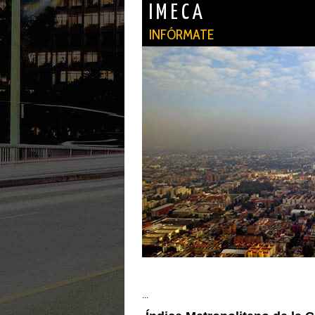
I M E C A
INFÓRMATE
...