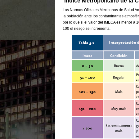
Índice Metropolitano de la C
Las Normas Oficiales Mexicanas de Salud Amb
la población ante los contaminantes atmosfér
por lo que si el valor del IMECA es menor a 
100 el riesgo se incrementa.