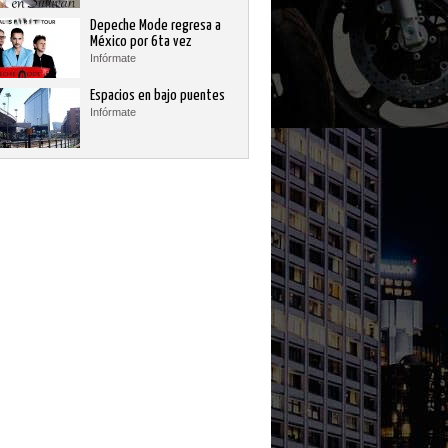
Depeche Mode regresa a
México por 6ta vez
Infórmate
Espacios en bajo puentes
Infórmate