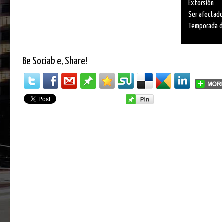
Extorsión
Ser afectado
Temporada de
Be Sociable, Share!