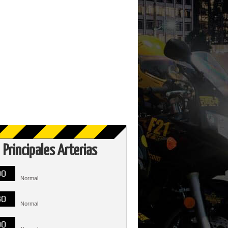
Principales Arterias
00
Normal
30
Normal
00