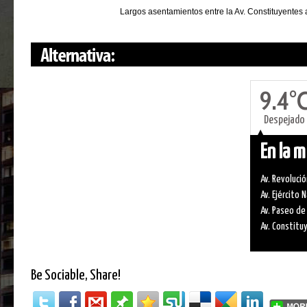
Largos asentamientos entre la Av. Constituyentes 
9.4°
Despejado
En la 
Av. Revolució
Av. Ejército 
Av. Paseo de
Av. Constitu
Be Sociable, Share!