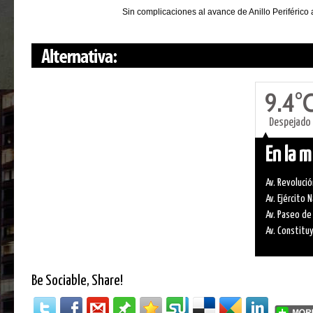
Sin complicaciones al avance de Anillo Periférico
9.4°
Despejado
En la 
Av. Revolució
Av. Ejército 
Av. Paseo de
Av. Constitu
Be Sociable, Share!