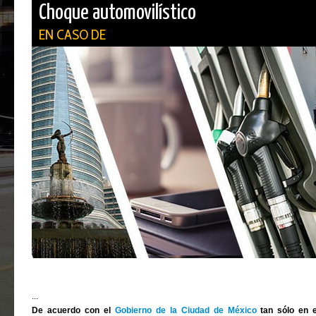
Choque automovilístico
EN CASO DE
...
De acuerdo con el
Gobierno de la Ciudad de México
tan sólo en e