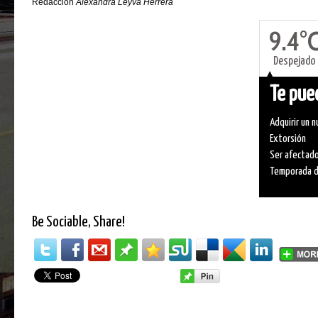
Redacción
Alexandra Leyva Herrera
9.4°
Despejado
Te pued
Adquirir un 
Extorsión
Ser afectado
Temporada de
Be Sociable, Share!