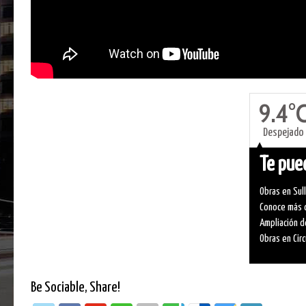
9.4°
Despejado
Te pued
Obras en Sul
Conoce más d
Ampliación d
Obras en Circ
Be Sociable, Share!