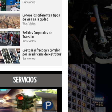
Sanciones
Conoce los diferentes tipos
de vías en la ciudad
Tips Viales
Señales Corporales de
Tránsito
Tips Viales
Costosa infracción y corralón
por invadir carril de Metrobús
Sanciones
SERVICIOS