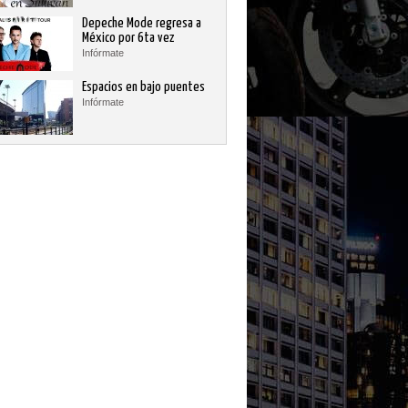
Depeche Mode regresa a
México por 6ta vez
Infórmate
Espacios en bajo puentes
Infórmate