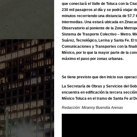
que conectará el Valle de Toluca con la Ci
230 mil pasajeros al día y se podrá viajar 
minutos recorriendo una distancia de 57.7 k
intermedias. Una estará ubicada en Zinacant
Observatorio al poniente de la Zona Metropo
Sistema de Trasporte Colectivo – Metro. Mi
Suárez, Tecnológico, Lerma y Santa Fe. El 
Comunicaciones y Transportes con la finali
México, por lo que la mayor parte de la co
máximo el paso por zonas urbanas.
Se tiene previsto que den inicio sus operac
La Secretaría de Obras y Servicios del Go
encuentra en edificación la tercera sección 
México Toluca en el tramo de Santa Fe al D
Redacción: Miranny Buendía Arenas