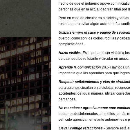
hecho de que el gobierno apoye con iniciati
personas que en la actualidad transitan por d
Pero en caso de circular en bicicleta ¿sabi
respetar para evitar algún accidente? a cont
Utiliza siempre el caso y equipo de segurid
cuerpo, como son los codos, rodillas y cabez
complicaciones.
Hazte visible.-
Es importante ser visible a lo
de usar equipo reflejante y circular en grupo.
Aprende la comunicación vial.-
Hay toda una
importante que las aprendas para que logres
Respetar señalamientos y vías de circulaci
para quienes circulan en bicicletas, reconoce
accidentes; de igual manera, utilizar correct
percances.
No reaccionar agresivamente ante conduct
peatones desinformados, ante ellos lo más rec
vehículo agresivamente ante automóviles o 
Llevar contigo refacciones.-
Siempre está ab