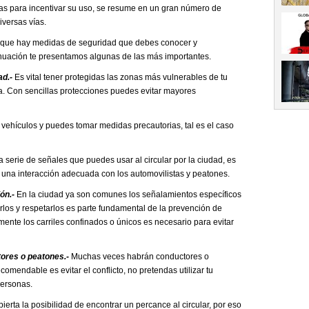
vas para incentivar su uso, se resume en un gran número de
iversas vías.
as que hay medidas de seguridad que debes conocer y
inuación te presentamos algunas de las más importantes.
ad.-
Es vital tener protegidas las zonas más vulnerables de tu
a. Con sencillas protecciones puedes evitar mayores
s vehículos y puedes tomar medidas precautorias, tal es el caso
 serie de señales que puedes usar al circular por la ciudad, es
 una interacción adecuada con los automovilistas y peatones.
ón.-
En la ciudad ya son comunes los señalamientos específicos
rlos y respetarlos es parte fundamental de la prevención de
amente los carriles confinados o únicos es necesario para evitar
ores o peatones.-
Muchas veces habrán conductores o
omendable es evitar el conflicto, no pretendas utilizar tu
personas.
ierta la posibilidad de encontrar un percance al circular, por eso