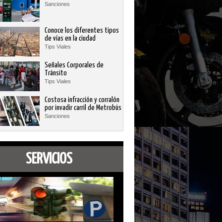
Sanciones
Conoce los diferentes tipos
de vías en la ciudad
Tips Viales
Señales Corporales de
Tránsito
Tips Viales
Costosa infracción y corralón
por invadir carril de Metrobús
Sanciones
SERVICIOS