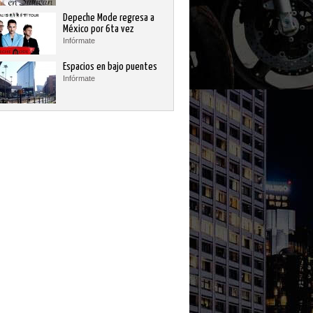
Depeche Mode regresa a
México por 6ta vez
Infórmate
Espacios en bajo puentes
Infórmate