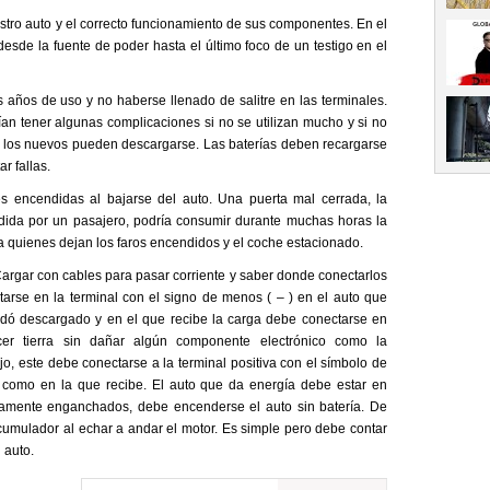
tro auto y el correcto funcionamiento de sus componentes. En el
desde la fuente de poder hasta el último foco de un testigo en el
 años de uso y no haberse llenado de salitre en las terminales.
n tener algunas complicaciones si no se utilizan mucho y si no
 los nuevos pueden descargarse. Las baterías deben recargarse
r fallas.
 encendidas al bajarse del auto. Una puerta mal cerrada, la
ndida por un pasajero, podría consumir durante muchas horas la
a quienes dejan los faros encendidos y el coche estacionado.
Cargar con cables para pasar corriente y saber donde conectarlos
arse en la terminal con el signo de menos ( – ) en el auto que
edó descargado y en el que recibe la carga debe conectarse en
er tierra sin dañar algún componente electrónico como la
jo, este debe conectarse a la terminal positiva con el símbolo de
a como en la que recibe. El auto que da energía debe estar en
tamente enganchados, debe encenderse el auto sin batería. De
umulador al echar a andar el motor. Es simple pero debe contar
 auto.