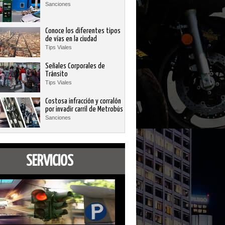
Sanciones
Conoce los diferentes tipos
de vías en la ciudad
Tips Viales
Señales Corporales de
Tránsito
Tips Viales
Costosa infracción y corralón
por invadir carril de Metrobús
Sanciones
SERVICIOS