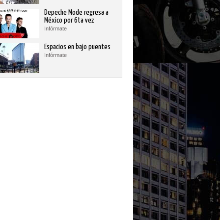
Depeche Mode regresa a
México por 6ta vez
Infórmate
Espacios en bajo puentes
Infórmate