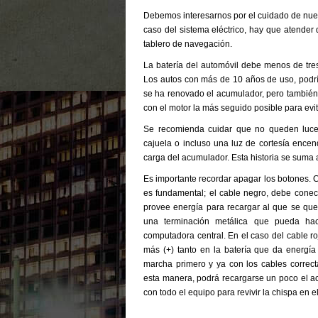
Debemos interesarnos por el cuidado de nues
caso del sistema eléctrico, hay que atender 
tablero de navegación.
La batería del automóvil debe menos de tres
Los autos con más de 10 años de uso, podría
se ha renovado el acumulador, pero también
con el motor la más seguido posible para evita
Se recomienda cuidar que no queden luces
cajuela o incluso una luz de cortesía ence
carga del acumulador. Esta historia se suma 
Es importante recordar apagar los botones. 
es fundamental; el cable negro, debe conect
provee energía para recargar al que se qu
una terminación metálica que pueda hac
computadora central. En el caso del cable ro
más (+) tanto en la batería que da energí
marcha primero y ya con los cables correc
esta manera, podrá recargarse un poco el ac
con todo el equipo para revivir la chispa en el