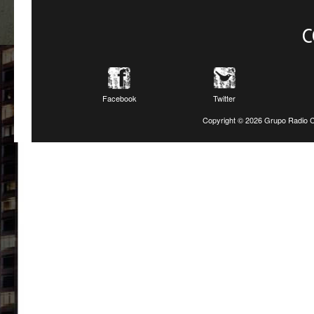
C
Facebook
Twitter
Copyright ©
2026 Grupo Radio C