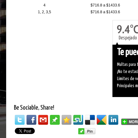
4
$716.8 a $1433.6
1, 2, 3,5
$716.8 a $1433.6
9.4°
Despejado
Te pued
Multas para 
¡No te estac
Límites de v
Principales 
Be Sociable, Share!