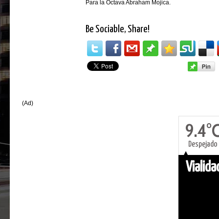
Para la Octava Abraham Mojica.
Be Sociable, Share!
(Ad)
9.4°
Despejado
Vialid