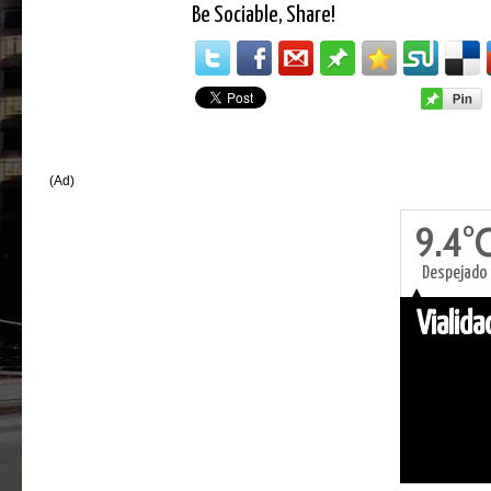
Be Sociable, Share!
(Ad)
9.4°
Despejado
Vialid