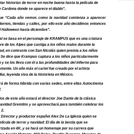
r historias de terror en noche buena hasta la película de
 Cardona donde se aparece el diablo”.
ue “Cada año vemos como la navidad comienza a aparecer
rnos, tiendas y calles, por ello este año decidimos entonces
l Halloween hasta diciembre”.
val se basa en el personaje de KRAMPUS que es una criatura
re de los Alpes que castiga a los niños malos durante la
d, en contraste con San Nicolás quien premia a los niños
 Se dice que Krampus captura a los niños particularmente
 y se los lleva con él a las profundidades del infierno para
ente. Un año más el cartel fue creado por el artista
ur, leyenda viva de la historieta en México.
zará de forma híbrida con varias sedes, entre ellas Autocinema
.
dos de este año estará el director Joe Dante de la clásica
 navidad Gremlins y se aprovechará para también celebrar los
 2.
Director y productor español Alex De La Iglesia quien se
lícula de terror y navidad: El día de la bestia que se
izada en 4K, y se hará un homenaje por su carrera que