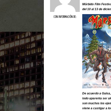
Mórbido Film Festiva
del 10 al 13 de dic
CON INFORMACIÓN DE:
De acuerdo a Guisa,
todo aparenta ser al
son muchos los ejemp
viene a castigar a l