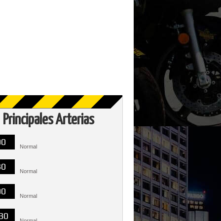
Principales Arterias
00
Normal
30
Normal
00
Normal
30
Normal