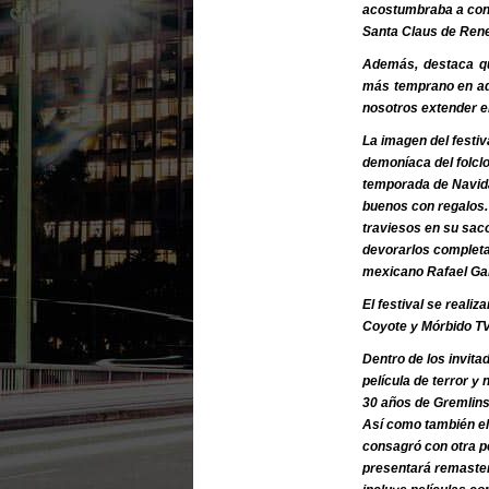
acostumbraba a conta
Santa Claus de Rene
Además, destaca q
más temprano en ado
nosotros extender e
La imagen del festi
demoníaca del folclo
temporada de Navida
buenos con regalos.
traviesos en su saco
devorarlos completam
mexicano Rafael Gall
El festival se reali
Coyote y Mórbido TV
Dentro de los invita
película de terror y
30 años de Gremlins
Así como también el 
consagró con otra pe
presentará remaster