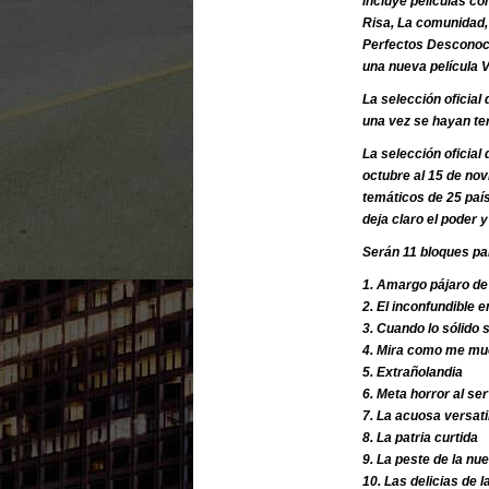
incluye películas c
Risa, La comunidad, 
Perfectos Desconoci
una nueva película V
La selección oficial
una vez se hayan ter
La selección oficial
octubre al 15 de no
temáticos de 25 paí
deja claro el poder 
Serán 11 bloques par
1. Amargo pájaro de
2. El inconfundible 
3. Cuando lo sólido 
4. Mira como me mu
5. Extrañolandia
6. Meta horror al se
7. La acuosa versatil
8. La patria curtida
9. La peste de la nu
10. Las delicias de l