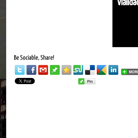
Vialid
Be Sociable, Share!