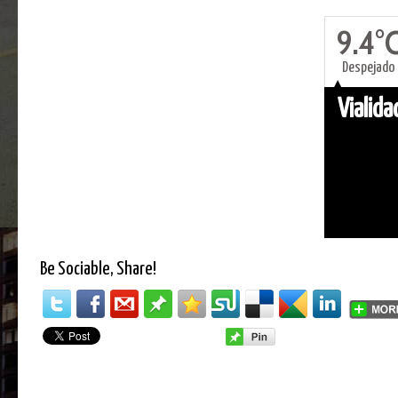
9.4°
Despejado
Vialid
Be Sociable, Share!