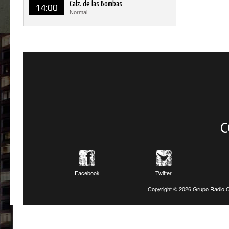
Calz. de las Bombas
14:00
Normal
C
Facebook
Twitter
Copyright ©
2026 Grupo Radio C