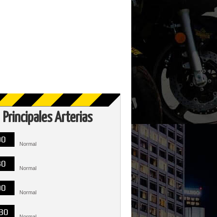
Principales Arterias
00
Normal
30
Normal
00
Normal
30
Normal