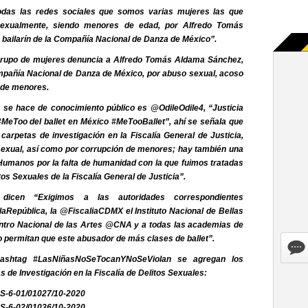
das las redes sociales que somos varias mujeres las que
exualmente, siendo menores de edad, por Alfredo Tomás
bailarín de la Compañía Nacional de Danza de México”.
grupo de mujeres denuncia a Alfredo Tomás Aldama Sánchez,
ompañía Nacional de Danza de México, por abuso sexual, acoso
 de menores.
e se hace de conocimiento público es @OdileOdile4, “Justicia
 #MeToo del ballet en México #MeTooBallet”, ahí se señala que
 carpetas de investigación en la Fiscalía General de Justicia,
exual, así como por corrupción de menores; hay también una
umanos por la falta de humanidad con la que fuimos tratadas
itos Sexuales de la Fiscalía General de Justicia”.
 dicen “Exigimos a las autoridades correspondientes
aRepública, la @FiscaliaCDMX el Instituto Nacional de Bellas
ntro Nacional de las Artes @CNA y a todas las academias de
no permitan que este abusador de más clases de ballet”.
ashtag #LasNiñasNoSeTocanYNoSeViolan se agregan los
de Investigación en la Fiscalía de Delitos Sexuales:
DS-6-01/01027/10-2020
DS-6-02/01036/10-2020