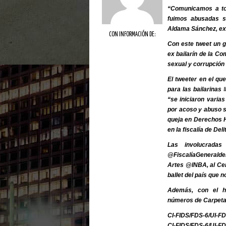
“Comunicamos a to
fuimos abusadas s
Aldama Sánchez, ex 
CON INFORMACIÓN DE:
Con este tweet un 
ex bailarín de la C
sexual y corrupción
El tweeter en el qu
para las bailarinas
“se iniciaron varias
por acoso y abuso s
queja en Derechos H
en la fiscalía de Del
Las involucradas
@FiscalíaGeneraldel
Artes @INBA, al Ce
ballet del país que 
Además, con el h
números de Carpetas 
CI-FIDS/FDS-6/UI-F
CI-FIDS/FDS-6/UI-F