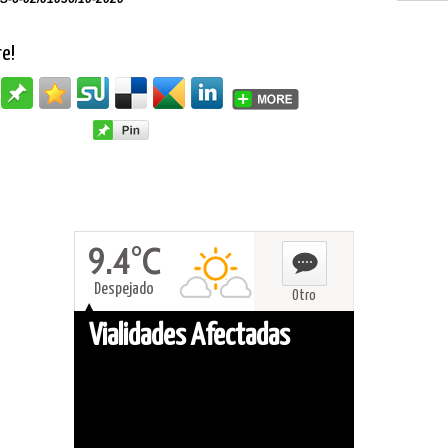
re!
9.4°C
Despejado
Otro
Vialidades Afectadas