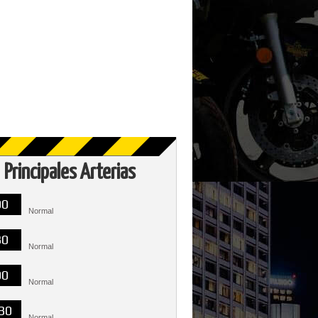
Principales Arterias
00
Normal
30
Normal
00
Normal
30
Normal