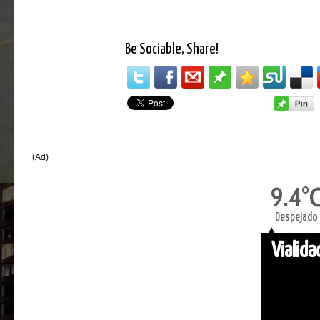
Be Sociable, Share!
(Ad)
9.4°
Despejado
Vialid