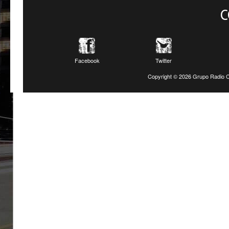
C
Facebook
Twitter
Copyright ©
2026 Grupo Radio C