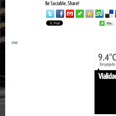
Be Sociable, Share!
(Ad)
9.4°
Despejado
Vialid