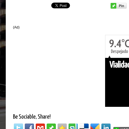
(Ad)
9.4°
Despejado
Vialid
Be Sociable, Share!