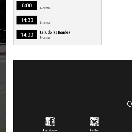
6:00
Normal
14:30
Normal
Calz. de las Bombas
14:00
Normal
C
Facebook
Twitter