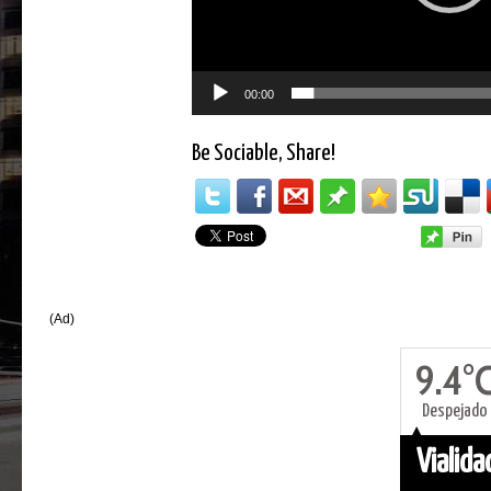
00:00
Be Sociable, Share!
(Ad)
9.4°
Despejado
Vialid