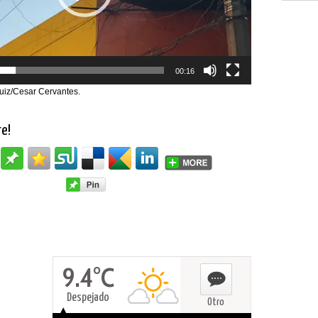
00:16
Ruiz/Cesar Cervantes.
re!
9.4°C
Despejado
Otro