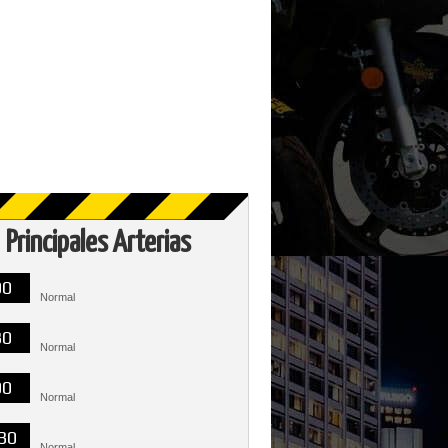
Principales Arterias
00
Normal
30
Normal
00
Normal
30
Normal