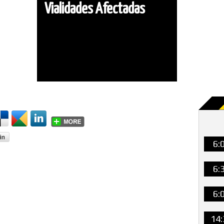
Vialidades Afectadas
6:
6:
6:
14: