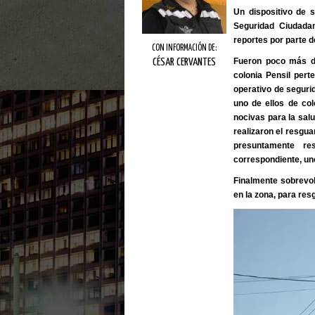
Un dispositivo de s
Seguridad Ciudadan
reportes por parte d
CON INFORMACIÓN DE:
Fueron poco más d
CÉSAR CERVANTES
colonia Pensil pert
operativo de seguri
uno de ellos de col
nocivas para la sal
realizaron el resgu
presuntamente res
correspondiente, un
Finalmente sobrevol
en la zona, para resg
Reproductor
de
vídeo