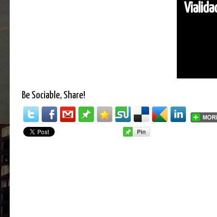
Vialid
Be Sociable, Share!