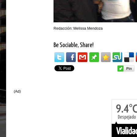
Redacción: Melissa Mendoza
Be Sociable, Share!
(Ad)
9.4°
Despejado
Vialid