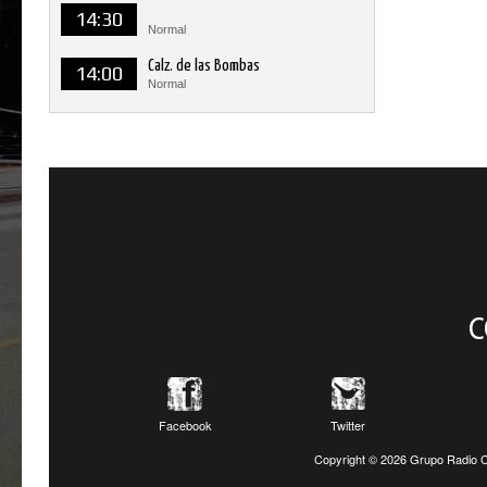
14:30
Normal
Calz. de las Bombas
14:00
Normal
C
Facebook
Twitter
Copyright ©
2026 Grupo Radio C