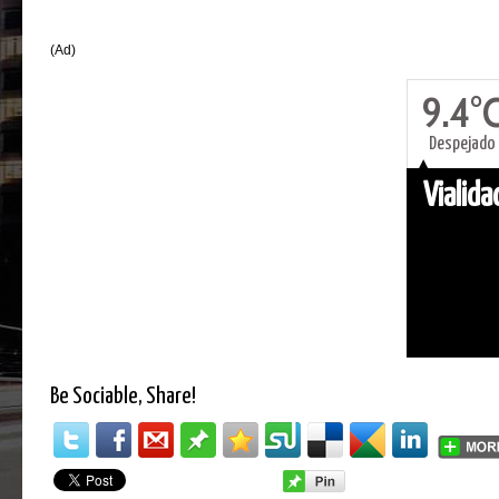
(Ad)
9.4°
Despejado
Vialid
Be Sociable, Share!