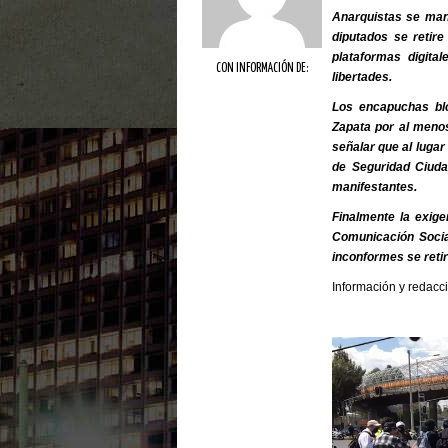
Anarquistas se mani
diputados se retire
plataformas digita
CON INFORMACIÓN DE:
libertades.
Los encapuchas blo
Zapata por al menos
señalar que al luga
de Seguridad Ciuda
manifestantes.
Finalmente la exig
Comunicación Socia
inconformes se retir
Información y redacc
Reproductor
de
vídeo