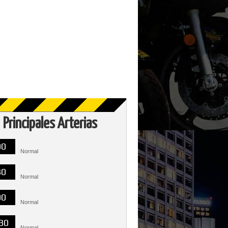
Principales Arterias
00
Normal
30
Normal
00
Normal
30
Normal