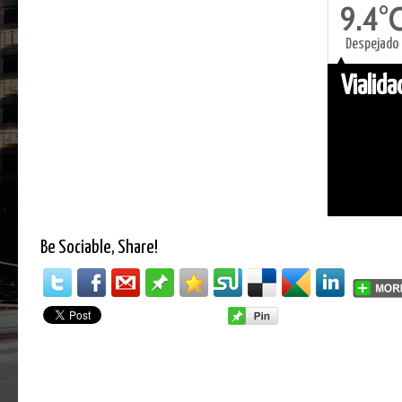
9.4°
Despejado
Vialid
Be Sociable, Share!