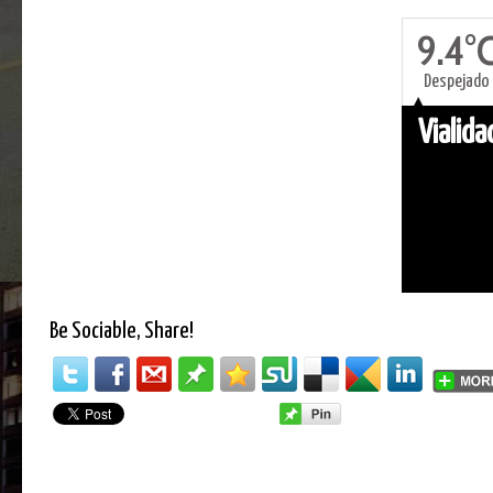
9.4°
Despejado
Vialid
Be Sociable, Share!