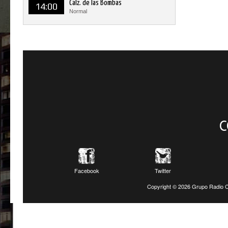
Calz. de las Bombas
14:00
Normal
C
Facebook
Twitter
Copyright ©
2026 Grupo Radio C