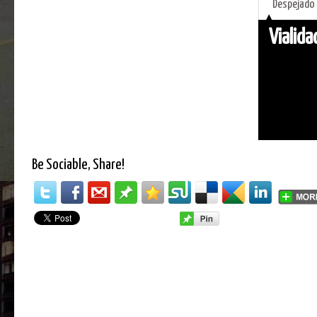
Despejado
Vialid
Be Sociable, Share!