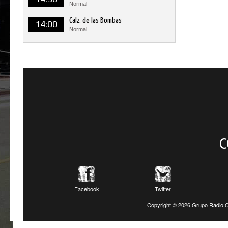
Normal
Calz. de las Bombas
14:00
Normal
C
Facebook
Twitter
Copyright ©
2026 Grupo Radio C