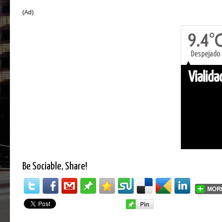
(Ad)
9.4°
Despejado
Vialid
Be Sociable, Share!