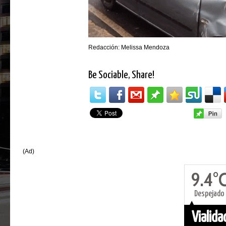
Redacción: Melissa Mendoza
Be Sociable, Share!
(Ad)
9.4°
Despejado
Vialid