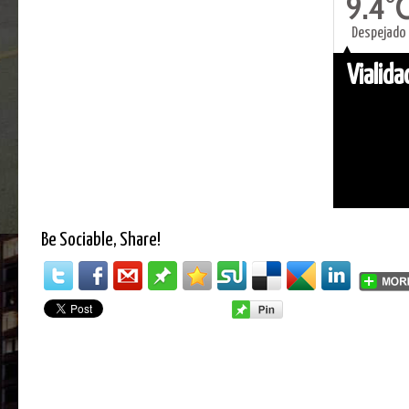
9.4°
Despejado
Vialid
Be Sociable, Share!